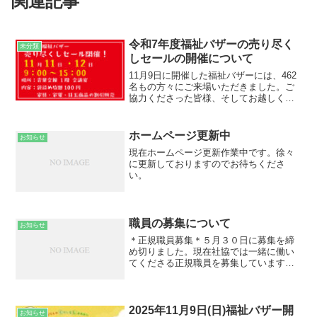
関連記事
令和7年度福祉バザーの売り尽く
未分類
しセールの開催について
11月9日に開催した福祉バザーには、462
名もの方々にご来場いただきました。ご
協力くださった皆様、そしてお越しくだ
さった皆様に、心より感謝申し上げま
す。さて、今回も福祉バザー恒例の「売
り尽くしセール」を開催いたします。
ホームページ更新中
お知らせ
「100円袋詰め放題」...
現在ホームページ更新作業中です。徐々
に更新しておりますのでお待ちくださ
い。
職員の募集について
お知らせ
＊正規職員募集＊５月３０日に募集を締
め切りました。現在社協では一緒に働い
てくださる正規職員を募集しています。
詳しくは【募集要綱】PDFファイルから
ご覧下さい。ご質問等がございました
ら、お気軽にお問い合わせください。＞
＞【募集要綱】はこちらを...
2025年11月9日(日)福祉バザー開
お知らせ